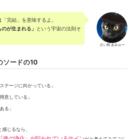
は「完結」を意味するよ。
ものが生まれる」
という宇宙の法則そ
占い師 あみゅー
のソードの10
のステージに向かっている」
を用意している」
がある」
と感じるなら、
「魂の浄化」が行われているサイン
だと考えてみてごら