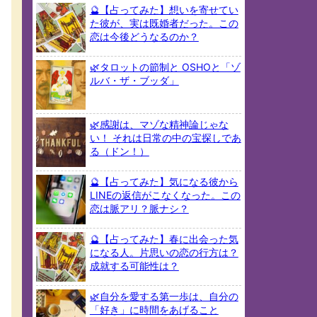
🔮【占ってみた】想いを寄せてい
た彼が、実は既婚者だった。この
恋は今後どうなるのか？
🌿タロットの節制と OSHOと「ゾ
ルバ・ザ・ブッダ」
🌿感謝は、マゾな精神論じゃな
い！ それは日常の中の宝探しであ
る（ドン！）
🔮【占ってみた】気になる彼から
LINEの返信がこなくなった。この
恋は脈アリ？脈ナシ？
🔮【占ってみた】春に出会った気
になる人。片思いの恋の行方は？
成就する可能性は？
🌿自分を愛する第一歩は、自分の
「好き」に時間をあげること