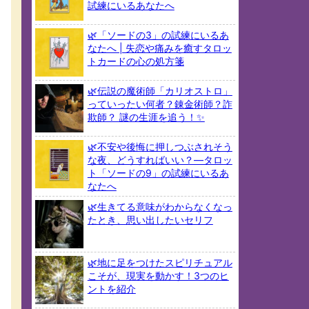
試練にいるあなたへ
🌿「ソードの3」の試練にいるあ
なたへ | 失恋や痛みを癒すタロッ
トカードの心の処方箋
🌿伝説の魔術師「カリオストロ」
っていったい何者？錬金術師？詐
欺師？ 謎の生涯を追う！✨
🌿不安や後悔に押しつぶされそう
な夜、どうすればいい？—タロッ
ト「ソードの9」の試練にいるあ
なたへ
🌿生きてる意味がわからなくなっ
たとき、思い出したいセリフ
🌿地に足をつけたスピリチュアル
こそが、現実を動かす！3つのヒ
ントを紹介