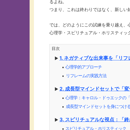
るよね。
つまり、これは終わりではなく、新しい
では、どのようにこの試練を乗り越え、
心理学・スピリチュアル・ホリスティッ
目次
1. ネガティブな出来事を「リ
▶︎
心理学的アプローチ
⚫︎
️ リフレームの実践方法
⚫︎
2. 成長型マインドセットで「
▶︎
心理学：キャロル・ドゥエックの
⚫︎
️ 成長型マインドセットを身につけ
⚫︎
3. スピリチュアルな視点：「
▶︎
スピリチュアル・ホリスティック
⚫︎