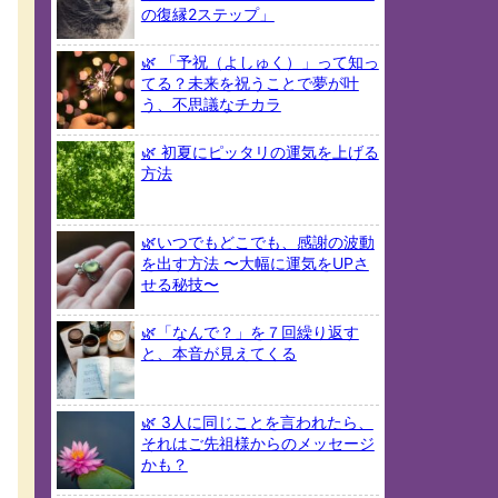
の復縁2ステップ」
🌿 「予祝（よしゅく）」って知っ
てる？未来を祝うことで夢が叶
う、不思議なチカラ
🌿 初夏にピッタリの運気を上げる
方法
🌿いつでもどこでも、感謝の波動
を出す方法 〜大幅に運気をUPさ
せる秘技〜
🌿「なんで？」を７回繰り返す
と、本音が見えてくる
🌿 3人に同じことを言われたら、
それはご先祖様からのメッセージ
かも？