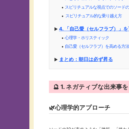
スピリチュアルな視点でのソードの
⚫︎
️ スピリチュアル的な乗り越え方
⚫︎
4. 「自己愛（セルフラブ）」
▶︎
心理学・ホリスティック
⚫︎
自己愛（セルフラブ）を高める方
⚫︎
まとめ：朝日は必ず昇る
▶︎
🔮 1. ネガティブな出来
🌿心理学的アプローチ