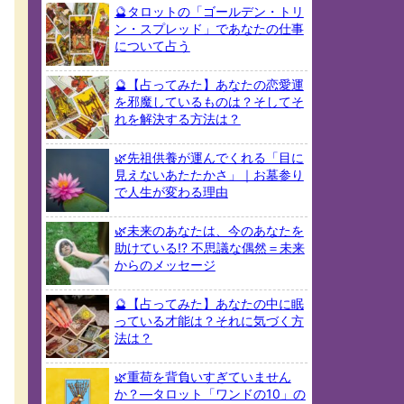
🔮タロットの「ゴールデン・トリ
ン・スプレッド」であなたの仕事
について占う
🔮【占ってみた】あなたの恋愛運
を邪魔しているものは？そしてそ
れを解決する方法は？
🌿先祖供養が運んでくれる「目に
見えないあたたかさ」｜お墓参り
で人生が変わる理由
🌿未来のあなたは、今のあなたを
助けている!? 不思議な偶然＝未来
からのメッセージ
🔮【占ってみた】あなたの中に眠
っている才能は？それに気づく方
法は？
🌿重荷を背負いすぎていません
か？—タロット「ワンドの10」の