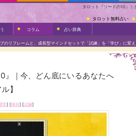
タロット『ソードの10』｜
タロット無料占い
う
コラム
占い辞典
ブのリフレームと、成長型マインドセットで「試練」を「学び」に変え
10』｜今、どん底にいるあなたへ
アル】
理学
] [
挫折
] [
試練
]