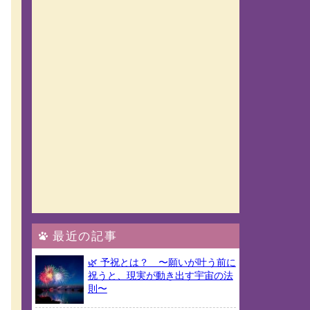
最近の記事
🌿 予祝とは？ 〜願いが叶う前に
祝うと、現実が動き出す宇宙の法
則〜