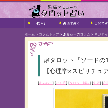
HOME
占術で占う
目的で占
ホーム
>
コラムトップ
>
あみゅーのコラム
>
ネガティ
🌿タロット『ソードの
【心理学×スピリチュ
[
あみゅー
] [
どん底
] [
タロット解説
] [
失恋
] [
心