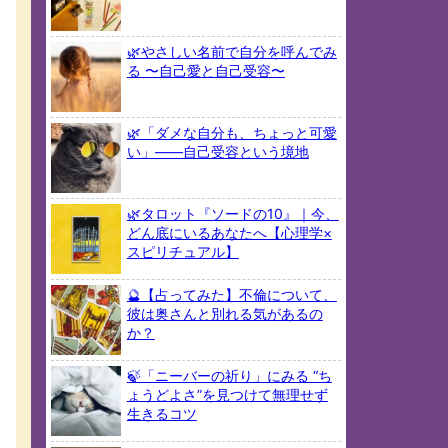
🌿やさしい名前で自分を呼んでみ
る 〜自己愛と自己受容〜
🌿「ダメな自分も、ちょっと可愛
い」――自己受容という境地
🌿タロット『ソードの10』｜今、
どん底にいるあなたへ【心理学×
スピリチュアル】
🔮【占ってみた】不倫について、
彼は奥さんと別れる気があるの
か？
🍃「ニーバーの祈り」にみる “ち
ょうどよさ”を見つけて無理せず
生きるコツ