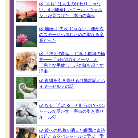
🌿 “別れ” は人生の終わりじゃな
い。4回離婚したニール・ウォル
シュが見つけた、本当の幸せ
🌿 離婚は”失敗”じゃない。魂が次
のステージへ進むための聖なる卒
業だった
🌿 『神との対話』に学ぶ復縁の極
意――「5分間のイメージ」と
「完全な手放し」が奇跡を起こす
理由
🌿 復縁を引き寄せる自動書記とハ
イヤーセルフの話
🌿 なぜ「忘れる」と叶うの？バシ
ャールが明かす、宇宙の引き寄せ
ルール♡
🌿 彼への執着が消えた瞬間に奇跡
は起こる♡バシャールに学ぶ「愛