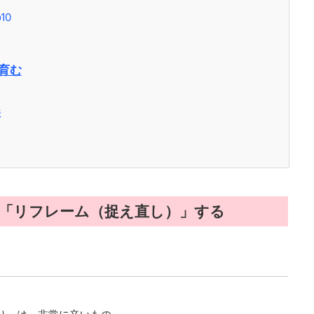
10
を育む
法
事を「リフレーム（捉え直し）」する