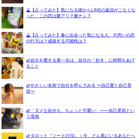
🔮【占ってみた】気になる彼からLINEの返信がこなくな
った。この恋は脈アリ？脈ナシ？
🔮【占ってみた】春に出会った気になる人。片思いの恋
の行方は？成就する可能性は？
🌿自分を愛する第一歩は、自分の「好き」に時間をあげ
ること
🌿やさしい名前で自分を呼んでみる 〜自己愛と自己受
容〜
🌿「ダメな自分も、ちょっと可愛い」――自己受容とい
う境地
🌿タロット『ソードの10』｜今、どん底にいるあなたへ