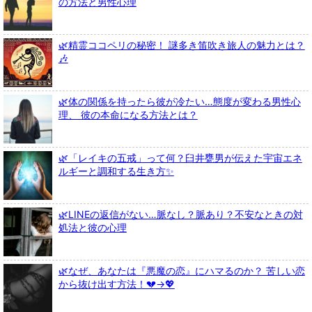
の方法と男性心理
🌿精霊ココペリの秘密！ 謎多き笛吹き旅人の魅力とは？
🎶
🌿体の関係を持ったら彼が冷たい…態度が変わる男性心
理、 彼の本命になる方法とは？
🌿「レイキの五戒」って何？臼井甕男が伝えた宇宙エネ
ルギーと調和する生き方✨
🌿LINEの返信がない…脈なし？脈あり？不安なときの対
処法と彼の心理
🌿なぜ、あなたは『悪魔の恋』にハマるのか？ 苦しい恋
から抜け出す方法！💔→💖