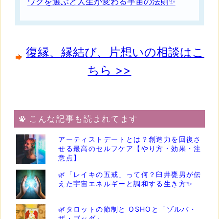
ワクを選ぶと人生が変わる宇宙の法則✨
復縁、縁結び、片想いの相談はこ
ちら >>
こんな記事も読まれてます
アーティストデートとは？創造力を回復さ
せる最高のセルフケア【やり方・効果・注
意点】
🌿「レイキの五戒」って何？臼井甕男が伝
えた宇宙エネルギーと調和する生き方✨
🌿タロットの節制と OSHOと「ゾルバ・
ザ・ブッダ」