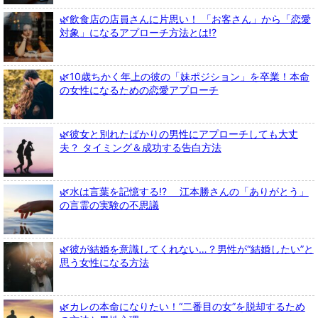
🌿飲食店の店員さんに片思い！ 「お客さん」から「恋愛
対象」になるアプローチ方法とは!?
🌿10歳ちかく年上の彼の「妹ポジション」を卒業！本命
の女性になるための恋愛アプローチ
🌿彼女と別れたばかりの男性にアプローチしても大丈
夫？ タイミング＆成功する告白方法
🌿水は言葉を記憶する!? 江本勝さんの「ありがとう」
の言霊の実験の不思議
🌿彼が結婚を意識してくれない…？男性が“結婚したい”と
思う女性になる方法
🌿カレの本命になりたい！“二番目の女”を脱却するため