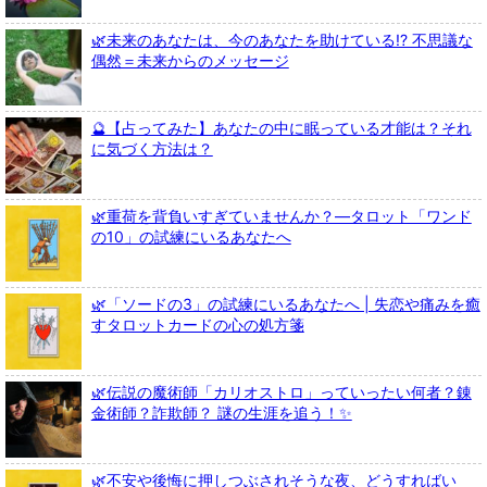
🌿未来のあなたは、今のあなたを助けている!? 不思議な
偶然＝未来からのメッセージ
🔮【占ってみた】あなたの中に眠っている才能は？それ
に気づく方法は？
🌿重荷を背負いすぎていませんか？—タロット「ワンド
の10」の試練にいるあなたへ
🌿「ソードの3」の試練にいるあなたへ | 失恋や痛みを癒
すタロットカードの心の処方箋
🌿伝説の魔術師「カリオストロ」っていったい何者？錬
金術師？詐欺師？ 謎の生涯を追う！✨
🌿不安や後悔に押しつぶされそうな夜、どうすればい