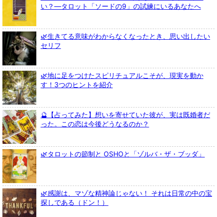
い？—タロット「ソードの9」の試練にいるあなたへ
🌿生きてる意味がわからなくなったとき、思い出したい
セリフ
🌿地に足をつけたスピリチュアルこそが、現実を動か
す！3つのヒントを紹介
🔮【占ってみた】想いを寄せていた彼が、実は既婚者だ
った。この恋は今後どうなるのか？
🌿タロットの節制と OSHOと「ゾルバ・ザ・ブッダ」
🌿感謝は、マゾな精神論じゃない！ それは日常の中の宝
探しである（ドン！）