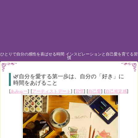
ひとりで自分の感性を喜ばせる時間 インスピレーションと自己愛を育てる習
慣
🌿自分を愛する第一歩は、自分の「好き」に
時間をあげること
[
あみゅー
] [
アーティストデート
] [
習慣
] [
自己愛
] [
自己肯定感
]