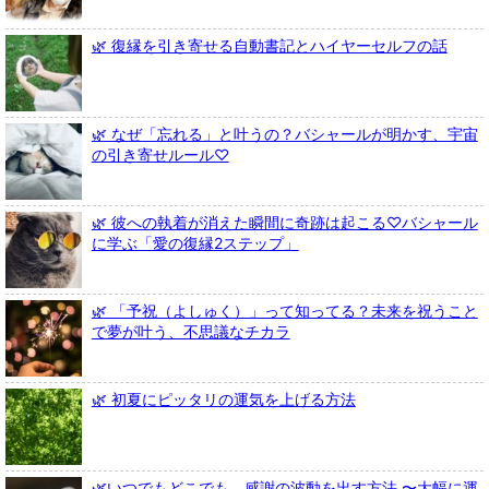
🌿 復縁を引き寄せる自動書記とハイヤーセルフの話
🌿 なぜ「忘れる」と叶うの？バシャールが明かす、宇宙
の引き寄せルール♡
🌿 彼への執着が消えた瞬間に奇跡は起こる♡バシャール
に学ぶ「愛の復縁2ステップ」
🌿 「予祝（よしゅく）」って知ってる？未来を祝うこと
で夢が叶う、不思議なチカラ
🌿 初夏にピッタリの運気を上げる方法
🌿いつでもどこでも、感謝の波動を出す方法 〜大幅に運