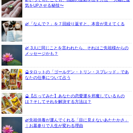
気をUPさせる秘技〜
🌿「なんで？」を７回繰り返すと、本音が見えてくる
🌿 3人に同じことを言われたら、それはご先祖様からの
メッセージかも？
🔮タロットの「ゴールデン・トリン・スプレッド」であ
なたの仕事について占う
🔮【占ってみた】あなたの恋愛運を邪魔しているもの
は？そしてそれを解決する方法は？
🌿先祖供養が運んでくれる「目に見えないあたたかさ」
｜お墓参りで人生が変わる理由