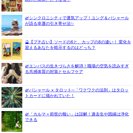
🌿シンクロニシティで運気アップ！ユング＆バシャール
が語る幸運の引き寄せ法✨
🔮【プチ占い】ソードの6と、カップの8の違い！ 変化を
迎えるあなたを暗示するのはどっち？
🌿エンパスの生きづらさを解消！職場の空気を読みすぎ
る共感体質の対策とセルフケア
🌿バシャール × タロット─「ワクワクの法則」はタロッ
トカードに描かれていた！
🌿「カルマ＝前世の報い」は誤解！過去生や因縁は浄化
できる