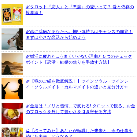
🌿タロット『恋人』と『悪魔』の違いって？ 愛と依存の
境界線！
🌿恋に臆病なあなたへ。怖い気持ちはチャンスの前兆！
まずは小さな恋活から始めよう
🌿婚活に疲れた…うまくいかない理由と５つのチェック
ポイント【恋活・結婚の焦りを手放す方法】
🌿【魂のご縁を徹底解説！】ツインソウル・ツインレ
イ・ソウルメイト・カルマメイトの違いと見分け方✨
🌿金運は「ノリと習慣」で変わる! タロットで観る、お金
のブロックを外して豊かさを引き寄せる方法
🔮【占ってみた】あなたが転職した未来と、今の仕事を
続けた未来、どうなる？