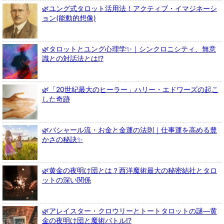
🌿ユング式タロット活用法！アクティブ・イマジネーシ
ョン(能動的想像)
🌿タロットとユング心理学✨｜シンクロニシティ、無意
識との対話法とは!?
🌿「20世紀最大のヒーラー」ハリー・エドワーズの起こ
した奇跡
🌿バシャール流・お金と金運の法則｜仕事運を高める豊
かさの秘訣✨
🌿黄金の夜明け団とは？西洋魔術最大の秘密結社とタロ
ットの深い関係
🌿アレイスター・クロウリーとトートタロットの謎—黄
金の夜明け団と魔術バトル!?