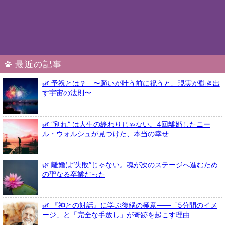
最近の記事
🌿 予祝とは？ 〜願いが叶う前に祝うと、現実が動き出
す宇宙の法則〜
🌿 “別れ” は人生の終わりじゃない。4回離婚したニー
ル・ウォルシュが見つけた、本当の幸せ
🌿 離婚は”失敗”じゃない。魂が次のステージへ進むため
の聖なる卒業だった
🌿 『神との対話』に学ぶ復縁の極意――「5分間のイメ
ージ」と「完全な手放し」が奇跡を起こす理由