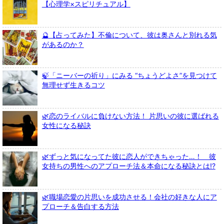
【心理学×スピリチュアル】
🔮【占ってみた】不倫について、彼は奥さんと別れる気
があるのか？
🍃「ニーバーの祈り」にみる “ちょうどよさ”を見つけて
無理せず生きるコツ
🌿恋のライバルに負けない方法！ 片思いの彼に選ばれる
女性になる秘訣
🌿ずっと気になってた彼に恋人ができちゃった…！ 彼
女持ちの男性へのアプローチ法＆本命になる秘訣とは!?
🌿職場恋愛の片思いを成功させる！会社の好きな人にア
プローチ＆告白する方法