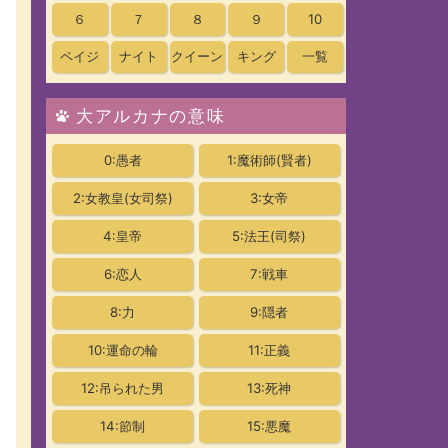
６
７
８
９
10
ペイジ
ナイト
クイーン
キング
一覧
大アルカナの意味
0:愚者
1:魔術師(賢者)
2:女教皇
(女司祭)
3:女帝
4:皇帝
5:法王(司祭)
6:恋人
7:戦車
8:力
9:隠者
10:運命の輪
11:正義
12:吊られた男
13:死神
14:節制
15:悪魔