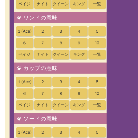
ペイジ
ナイト
クイーン
キング
一覧
ワンドの意味
１
(Ace)
２
３
４
５
６
７
８
９
10
ペイジ
ナイト
クイーン
キング
一覧
カップの意味
１
(Ace)
２
３
４
５
６
７
８
９
10
ペイジ
ナイト
クイーン
キング
一覧
ソードの意味
１
(Ace)
２
３
４
５