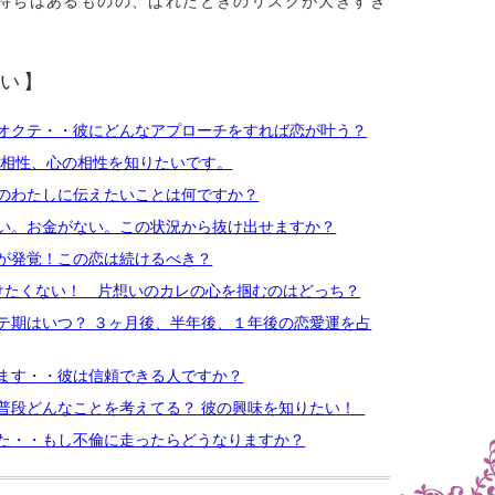
持ちはあるものの、ばれたときのリスクが大きすぎ
い】
オクテ・・彼にどんなアプローチをすれば恋が叶う？
の相性、心の相性を知りたいです。
のわたしに伝えたいことは何ですか？
い。お金がない。この状況から抜け出せますか？
が発覚！この恋は続けるべき？
負けたくない！ 片想いのカレの心を掴むのはどっち？
テ期はいつ？ ３ヶ月後、半年後、１年後の恋愛運を占
ます・・彼は信頼できる人ですか？
普段どんなことを考えてる？ 彼の興味を知りたい！
た・・もし不倫に走ったらどうなりますか？