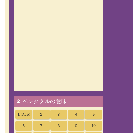
ペンタクルの意味
１
(Ace)
２
３
４
５
６
７
８
９
10