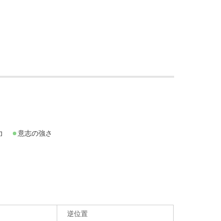
力
意志の強さ
逆位置