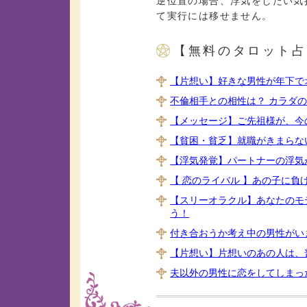
逆位置の場合、浮気をしたい気
て実行には移せません。
【無料のタロット占
【片想い】好きな男性が年下で
不倫相手との相性は？ カラダ
【メッセージ】ご先祖様が、今
【貧困・貧乏】就職がきまらな
【浮気発覚】パートナーの浮気
【 恋のライバル 】あの子に
【スリーオラクル】あなたのモ
う！
付き合おうか考え中の男性がい
【片想い】片想いのあの人は、
夫以外の男性に恋をしてしまっ