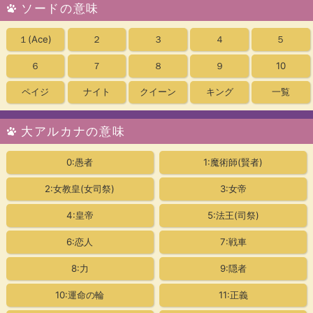
ソードの意味
１
(Ace)
２
３
４
５
６
７
８
９
10
ペイジ
ナイト
クイーン
キング
一覧
大アルカナの意味
0:愚者
1:魔術師(賢者)
2:女教皇
(女司祭)
3:女帝
4:皇帝
5:法王(司祭)
6:恋人
7:戦車
8:力
9:隠者
10:運命の輪
11:正義