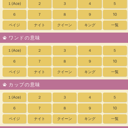
１
(Ace)
２
３
４
５
６
７
８
９
10
ペイジ
ナイト
クイーン
キング
一覧
ワンドの意味
１
(Ace)
２
３
４
５
６
７
８
９
10
ペイジ
ナイト
クイーン
キング
一覧
カップの意味
１
(Ace)
２
３
４
５
６
７
８
９
10
ペイジ
ナイト
クイーン
キング
一覧