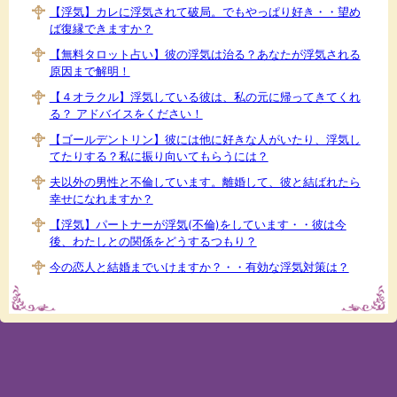
【浮気】カレに浮気されて破局。でもやっぱり好き・・望め
ば復縁できますか？
【無料タロット占い】彼の浮気は治る？あなたが浮気される
原因まで解明！
【４オラクル】浮気している彼は、私の元に帰ってきてくれ
る？ アドバイスをください！
【ゴールデントリン】彼には他に好きな人がいたり、浮気し
てたりする？私に振り向いてもらうには？
夫以外の男性と不倫しています。離婚して、彼と結ばれたら
幸せになれますか？
【浮気】パートナーが浮気(不倫)をしています・・彼は今
後、わたしとの関係をどうするつもり？
今の恋人と結婚までいけますか？・・有効な浮気対策は？