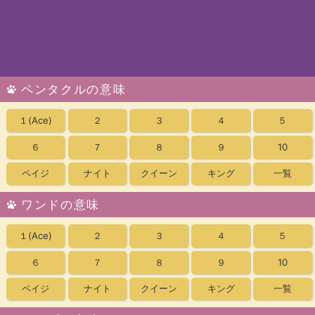
ペンタクルの意味
１
(Ace)
２
３
４
５
６
７
８
９
10
ペイジ
ナイト
クイーン
キング
一覧
ワンドの意味
１
(Ace)
２
３
４
５
６
７
８
９
10
ペイジ
ナイト
クイーン
キング
一覧