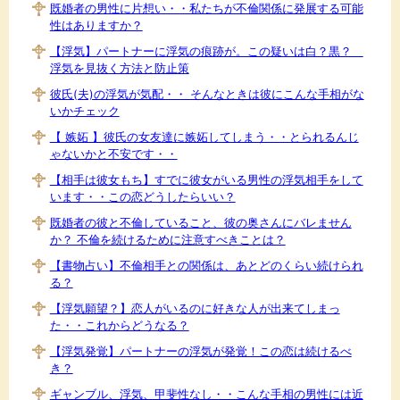
既婚者の男性に片想い・・私たちが不倫関係に発展する可能
性はありますか？
【浮気】パートナーに浮気の痕跡が。この疑いは白？黒？
浮気を見抜く方法と防止策
彼氏(夫)の浮気が気配・・ そんなときは彼にこんな手相がな
いかチェック
【 嫉妬 】彼氏の女友達に嫉妬してしまう・・とられるんじ
ゃないかと不安です・・
【相手は彼女もち】すでに彼女がいる男性の浮気相手をして
います・・この恋どうしたらいい？
既婚者の彼と不倫していること、彼の奥さんにバレません
か？ 不倫を続けるために注意すべきことは？
【書物占い】不倫相手との関係は、あとどのくらい続けられ
る？
【浮気願望？】恋人がいるのに好きな人が出来てしまっ
た・・これからどうなる？
【浮気発覚】パートナーの浮気が発覚！この恋は続けるべ
き？
ギャンブル、浮気、甲斐性なし・・こんな手相の男性には近