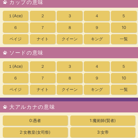
カップの意味
１
(Ace)
２
３
４
５
６
７
８
９
10
ペイジ
ナイト
クイーン
キング
一覧
ソードの意味
１
(Ace)
２
３
４
５
６
７
８
９
10
ペイジ
ナイト
クイーン
キング
一覧
大アルカナの意味
0:愚者
1:魔術師(賢者)
2:女教皇
(女司祭)
3:女帝