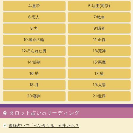
4:皇帝
5:法王(司祭)
6:恋人
7:戦車
8:力
9:隠者
10:運命の輪
11:正義
12:吊られた男
13:死神
14:節制
15:悪魔
16:塔
17:星
18:月
19:太陽
20:審判
21:世界
タロット占い
リーディング
の
復縁占いで「ペンタクル」が出たら？