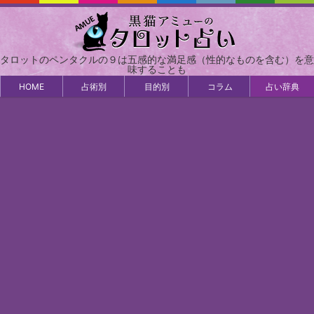
タロットのペンタクルの９は五感的な満足感（性的なものを含む）を意
味することも
HOME
占術別
目的別
コラム
占い辞典