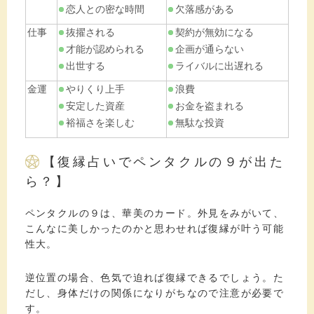
恋人との密な時間
欠落感がある
仕事
抜擢される
契約が無効になる
才能が認められる
企画が通らない
出世する
ライバルに出遅れる
金運
やりくり上手
浪費
安定した資産
お金を盗まれる
裕福さを楽しむ
無駄な投資
【復縁占いでペンタクルの９が出た
ら？】
ペンタクルの９は、華美のカード。外見をみがいて、
こんなに美しかったのかと思わせれば復縁が叶う可能
性大。
逆位置の場合、色気で迫れば復縁できるでしょう。た
だし、身体だけの関係になりがちなので注意が必要で
す。