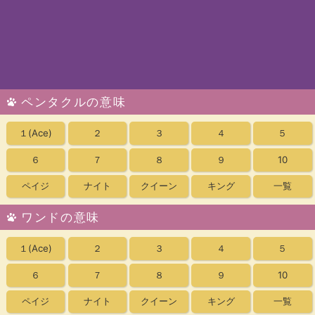
ペンタクルの意味
１
(Ace)
２
３
４
５
６
７
８
９
10
ペイジ
ナイト
クイーン
キング
一覧
ワンドの意味
１
(Ace)
２
３
４
５
６
７
８
９
10
ペイジ
ナイト
クイーン
キング
一覧