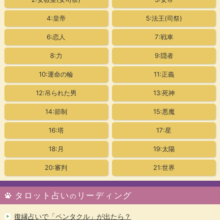
4:皇帝
5:法王(司祭)
6:恋人
7:戦車
8:力
9:隠者
10:運命の輪
11:正義
12:吊られた男
13:死神
14:節制
15:悪魔
16:塔
17:星
18:月
19:太陽
20:審判
21:世界
タロット占い
リーディング
の
復縁占いで「ペンタクル」が出たら？