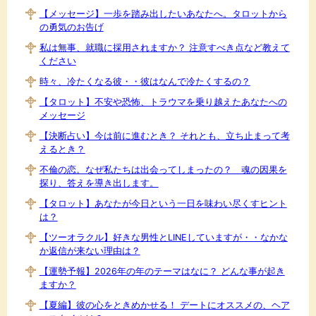
【メッセージ】一歩を踏み出したいあなたへ。タロットから
の勇気のお告げ
私は無事、就職に採用されますか？ 注意すべき点など教えて
ください
時々、冷たくなる彼・・彼はなんで冷たくするの？
【タロット】不安や恐怖、トラウマを乗り越えたあなたへの
メッセージ
【決断占い】今は前に進むとき？ それとも、立ち止まって考
えるとき？
不倫の恋。なぜ私たちは出会ってしまったの？ 魂の因果を
探り、答えを導き出します。
【タロット】あなたが今日という一日を味わい尽くすヒント
は？
【ツーオラクル】好きな男性とLINEしていますが・・なかな
か返信が来ない理由は？
【運勢予報】2026年の年のテーマはなに？ どんな事が起き
ますか？
【夏編】彼の心をときめかせる！ デートにオススメの、ヘア