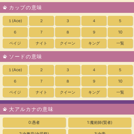
カップの意味
１
(Ace)
２
３
４
５
６
７
８
９
10
ペイジ
ナイト
クイーン
キング
一覧
ソードの意味
１
(Ace)
２
３
４
５
６
７
８
９
10
ペイジ
ナイト
クイーン
キング
一覧
大アルカナの意味
0:愚者
1:魔術師(賢者)
2:女教皇
(女司祭)
3:女帝