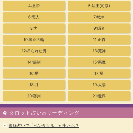
4:皇帝
5:法王(司祭)
6:恋人
7:戦車
8:力
9:隠者
10:運命の輪
11:正義
12:吊られた男
13:死神
14:節制
15:悪魔
16:塔
17:星
18:月
19:太陽
20:審判
21:世界
タロット占い
リーディング
の
復縁占いで「ペンタクル」が出たら？