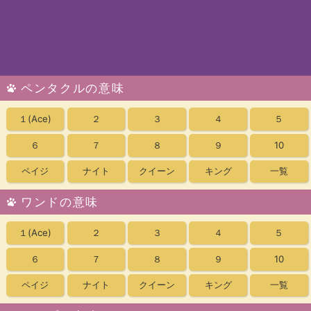
ペンタクルの意味
１
(Ace)
２
３
４
５
６
７
８
９
10
ペイジ
ナイト
クイーン
キング
一覧
ワンドの意味
１
(Ace)
２
３
４
５
６
７
８
９
10
ペイジ
ナイト
クイーン
キング
一覧