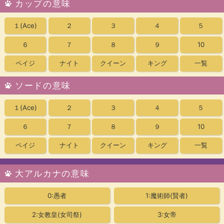
カップの意味
１
(Ace)
２
３
４
５
６
７
８
９
10
ペイジ
ナイト
クイーン
キング
一覧
ソードの意味
１
(Ace)
２
３
４
５
６
７
８
９
10
ペイジ
ナイト
クイーン
キング
一覧
大アルカナの意味
0:愚者
1:魔術師(賢者)
2:女教皇
(女司祭)
3:女帝