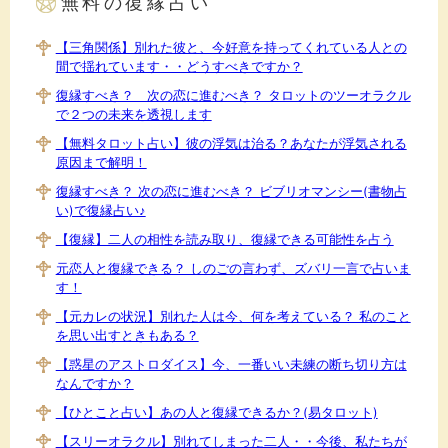
無料の復縁占い
【三角関係】別れた彼と、今好意を持ってくれている人との
間で揺れています・・どうすべきですか？
復縁すべき？ 次の恋に進むべき？ タロットのツーオラクル
で２つの未来を透視します
【無料タロット占い】彼の浮気は治る？あなたが浮気される
原因まで解明！
復縁すべき？ 次の恋に進むべき？ ビブリオマンシー(書物占
い)で復縁占い♪
【復縁】二人の相性を読み取り、復縁できる可能性を占う
元恋人と復縁できる？ しのごの言わず、ズバリ一言で占いま
す！
【元カレの状況】別れた人は今、何を考えている？ 私のこと
を思い出すときもある？
【惑星のアストロダイス】今、一番いい未練の断ち切り方は
なんですか？
【ひとこと占い】あの人と復縁できるか？(易タロット)
【スリーオラクル】別れてしまった二人・・今後、私たちが