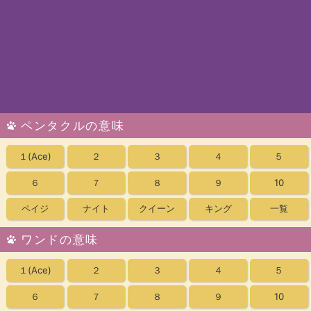
ペンタクルの意味
１
(Ace)
２
３
４
５
６
７
８
９
10
ペイジ
ナイト
クイーン
キング
一覧
ワンドの意味
１
(Ace)
２
３
４
５
６
７
８
９
10