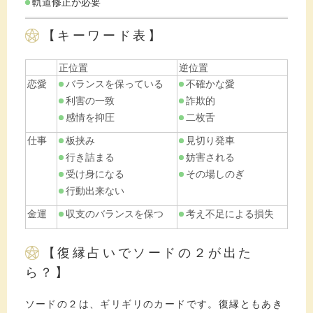
軌道修正が必要
【キーワード表】
正位置
逆位置
恋愛
バランスを保っている
不確かな愛
利害の一致
詐欺的
感情を抑圧
二枚舌
仕事
板挟み
見切り発車
行き詰まる
妨害される
受け身になる
その場しのぎ
行動出来ない
金運
収支のバランスを保つ
考え不足による損失
【復縁占いでソードの２が出た
ら？】
ソードの２は、ギリギリのカードです。復縁ともあき