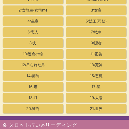
2:女教皇
(女司祭)
3:女帝
4:皇帝
5:法王(司祭)
6:恋人
7:戦車
8:力
9:隠者
10:運命の輪
11:正義
12:吊られた男
13:死神
14:節制
15:悪魔
16:塔
17:星
18:月
19:太陽
20:審判
21:世界
タロット占い
リーディング
の