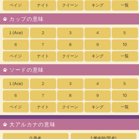
ペイジ
ナイト
クイーン
キング
一覧
カップの意味
１
(Ace)
２
３
４
５
６
７
８
９
10
ペイジ
ナイト
クイーン
キング
一覧
ソードの意味
１
(Ace)
２
３
４
５
６
７
８
９
10
ペイジ
ナイト
クイーン
キング
一覧
大アルカナの意味
0:愚者
1:魔術師(賢者)