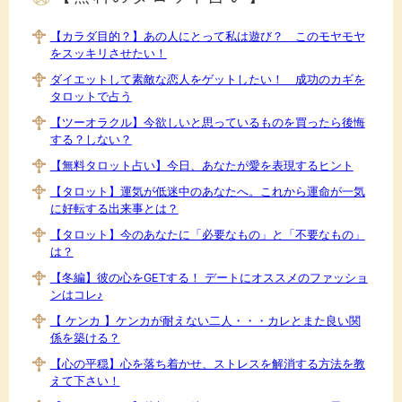
【カラダ目的？】あの人にとって私は遊び？ このモヤモヤ
をスッキリさせたい！
ダイエットして素敵な恋人をゲットしたい！ 成功のカギを
タロットで占う
【ツーオラクル】今欲しいと思っているものを買ったら後悔
する？しない？
【無料タロット占い】今日、あなたが愛を表現するヒント
【タロット】運気が低迷中のあなたへ。これから運命が一気
に好転する出来事とは？
【タロット】今のあなたに「必要なもの」と「不要なもの」
は？
【冬編】彼の心をGETする！ デートにオススメのファッショ
ンはコレ♪
【 ケンカ 】ケンカが耐えない二人・・・カレとまた良い関
係を築ける？
【心の平穏】心を落ち着かせ、ストレスを解消する方法を教
えて下さい！