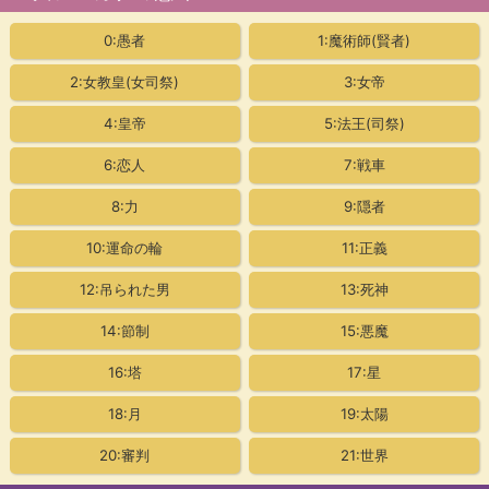
0:愚者
1:魔術師(賢者)
2:女教皇
(女司祭)
3:女帝
4:皇帝
5:法王(司祭)
6:恋人
7:戦車
8:力
9:隠者
10:運命の輪
11:正義
12:吊られた男
13:死神
14:節制
15:悪魔
16:塔
17:星
18:月
19:太陽
20:審判
21:世界