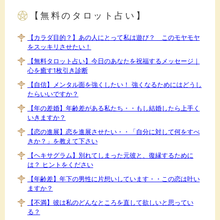
【無料のタロット占い】
【カラダ目的？】あの人にとって私は遊び？ このモヤモヤ
をスッキリさせたい！
【無料タロット占い】今日のあなたを祝福するメッセージ｜
心を癒す1枚引き診断
【自信】メンタル面を強くしたい！ 強くなるためにはどうし
たらいいですか？
【年の差婚】年齢差がある私たち・・もし結婚したら上手く
いきますか？
【恋の進展】恋を進展させたい・・「自分に対して何をすべ
きか？」を教えて下さい
【ヘキサグラム】別れてしまった元彼と、復縁するために
は？ ヒントをください
【年齢差】年下の男性に片想いしています・・この恋は叶い
ますか？
【不満】彼は私のどんなところを直して欲しいと思ってい
る？