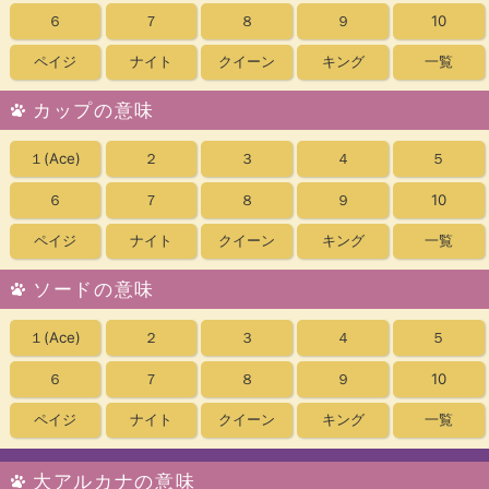
６
７
８
９
10
ペイジ
ナイト
クイーン
キング
一覧
カップの意味
１
(Ace)
２
３
４
５
６
７
８
９
10
ペイジ
ナイト
クイーン
キング
一覧
ソードの意味
１
(Ace)
２
３
４
５
６
７
８
９
10
ペイジ
ナイト
クイーン
キング
一覧
大アルカナの意味