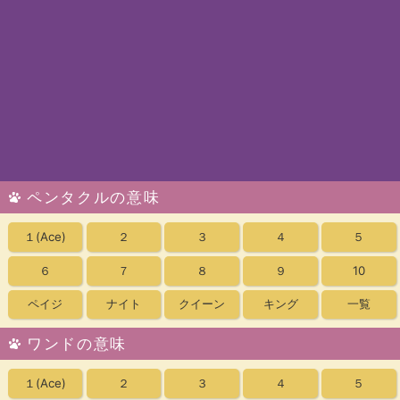
ペンタクルの意味
１
(Ace)
２
３
４
５
６
７
８
９
10
ペイジ
ナイト
クイーン
キング
一覧
ワンドの意味
１
(Ace)
２
３
４
５