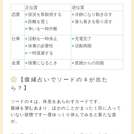
正位置
逆位置
恋愛
状況を客観視する
冷静になり動き出す
距離を置く
落ち着きを取り戻す
争いを一時中断
仕事
活動を一時休止
充電完了
休養の必要性
活動再開
一時退避する
金運
慎重になるとき
貧困からの回復
【復縁占いでソードの４が出た
ら？】
ソードの４は、休息をあらわすカードです。
復縁を望むあまり、ほかのことがまったく目に入って
いない状態です一度ゆっくり休んでみると新たな道
が。