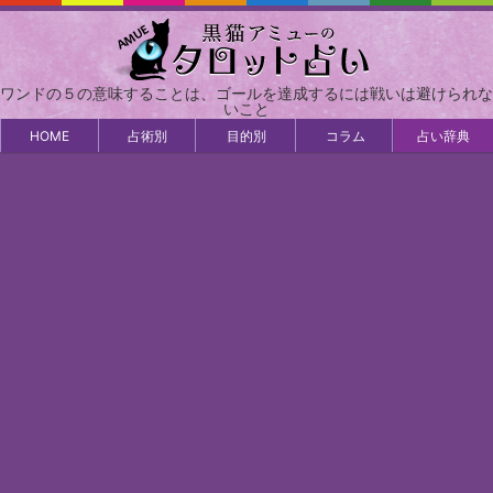
ワンドの５の意味することは、ゴールを達成するには戦いは避けられな
いこと
HOME
占術別
目的別
コラム
占い辞典