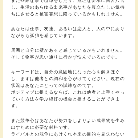
また些細な事で喧嘩をしたり、無理な要求に四苦八苦
し、生活のあらゆる出来事があなたを腹立たしい気持
ちにさせると被害妄想に陥っているかもしれません。
あなたは仕事、友達、あるいは恋人と、人の中にあり
ながらも孤独を感じています。
周囲と自分に壁があると感じているかもいれません。
そして物事が思い通りに行かず悩んでいるのです。
キーワードは、自分の意固地になった心を解きほぐ
し、まずは他者との調和を心がけてください。現在の
状況はあなたにとっての試練なのです。
ポジティブに捉えるならば、これは他者と上手くやっ
ていく方法を学ぶ絶好の機会と捉えることができま
す。
また競争心はあなたが努力をしよりよい成果物を生み
出すために必要な材料です。
ライバルとの競争にあけくれ本来の目的を見失わない