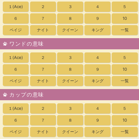
１
(Ace)
２
３
４
５
６
７
８
９
10
ペイジ
ナイト
クイーン
キング
一覧
ワンドの意味
１
(Ace)
２
３
４
５
６
７
８
９
10
ペイジ
ナイト
クイーン
キング
一覧
カップの意味
１
(Ace)
２
３
４
５
６
７
８
９
10
ペイジ
ナイト
クイーン
キング
一覧