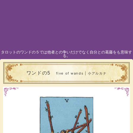
タロットのワンドの５では他者との争いだけでなく自分との葛藤をも意味す
る。
ワンドの5
five of wands | 小アルカナ