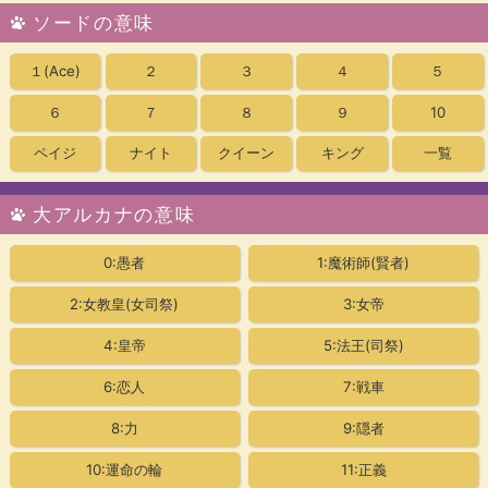
ソードの意味
１
(Ace)
２
３
４
５
６
７
８
９
10
ペイジ
ナイト
クイーン
キング
一覧
大アルカナの意味
0:愚者
1:魔術師(賢者)
2:女教皇
(女司祭)
3:女帝
4:皇帝
5:法王(司祭)
6:恋人
7:戦車
8:力
9:隠者
10:運命の輪
11:正義