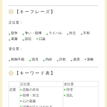
【キーフレーズ】
正位置：
競争
争い・喧嘩
ライバル
対立
不和
葛藤
訴訟
口論
逆位置：
制御不能
混沌
内紛
詐欺
迷惑
策略
【キーワード表】
正位置
逆位置
恋愛
恋敵の存在
停滞
喧嘩・対立
混乱
心の葛藤
試練が立ちはだかる