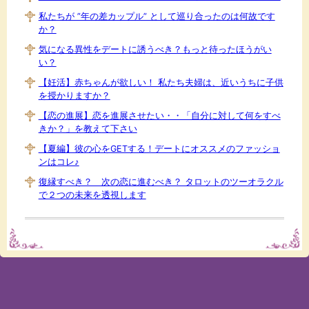
私たちが ”年の差カップル” として巡り合ったのは何故です
か？
気になる異性をデートに誘うべき？もっと待ったほうがい
い？
【妊活】赤ちゃんが欲しい！ 私たち夫婦は、近いうちに子供
を授かりますか？
【恋の進展】恋を進展させたい・・「自分に対して何をすべ
きか？」を教えて下さい
【夏編】彼の心をGETする！デートにオススメのファッショ
ンはコレ♪
復縁すべき？ 次の恋に進むべき？ タロットのツーオラクル
で２つの未来を透視します